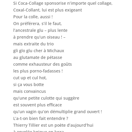
Si Coca-Collage sponsorise n’importe quel collage,
Coxal-Collant, lui est plus exigeant
Pour la colle, aussi !
On préférera, s’il le faut,
l’ancestrale glu – plus lente
à prendre qu’un oiseau ! –
mais extraite du trio
gli glo glu cher à Michaux
au glutamate de pétasse
comme exhausteur des goûts
les plus porno-fadasses !
cut up et cul hot,
si ça vous botte
mais convaincus
qu’une petite culotte qui suggère
est souvent plus efficace
qu’un vagin qu’on démultiplie grand ouvert !
L’a-t-on bien fait entendre ?
Thierry Tillier est un poète d’aujourd’hui
à envolée lyrique en lycra