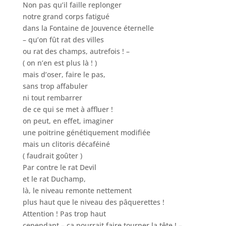
Non pas qu’il faille replonger
notre grand corps fatigué
dans la Fontaine de Jouvence éternelle
– qu’on fût rat des villes
ou rat des champs, autrefois ! –
( on n’en est plus là ! )
mais d’oser, faire le pas,
sans trop affabuler
ni tout rembarrer
de ce qui se met à affluer !
on peut, en effet, imaginer
une poitrine génétiquement modifiée
mais un clitoris décaféiné
( faudrait goûter )
Par contre le rat Devil
et le rat Duchamp,
là, le niveau remonte nettement
plus haut que le niveau des pâquerettes !
Attention ! Pas trop haut
cependant – ça pourrait faire tourner la tête ! –