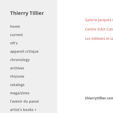
Thierry Tillier
Galerie Jacques
home
Centre d’Art Co
current
Les éditions et l
nft’s
appareil critique
chronology
archives
rhizome
catalogs
maga/zines
thierrytillier.co
l’avenir du passé
artist’s books +