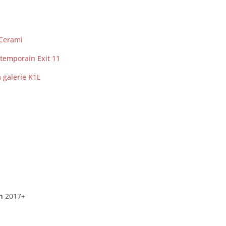
 Cerami
ntemporain Exit 11
a galerie K1L
m
2017+