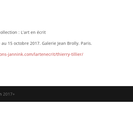
ollection : L’art en écrit
 au 15 octobre 2017. Galerie Jean Brolly. Paris.
ns-jannink.com/lartenecrit/thierry-tillier/
m
2017+