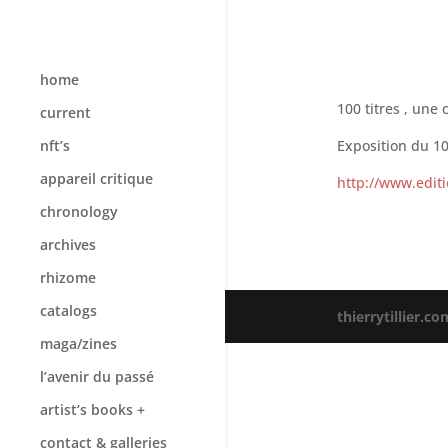
home
100 titres , une c
current
Exposition du 10
nft’s
appareil critique
http://www.editio
chronology
archives
rhizome
catalogs
thierrytillier.co
maga/zines
l’avenir du passé
artist’s books +
contact & galleries