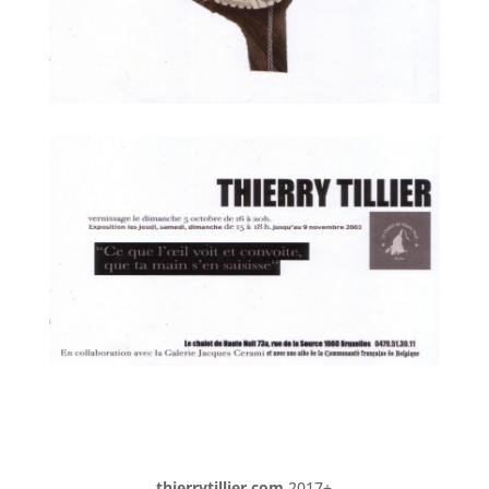
thierrytillier.com
2017+