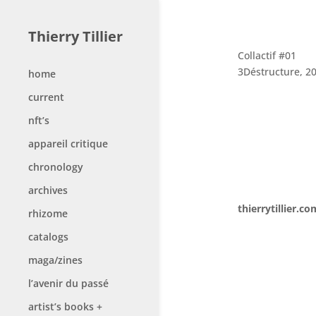
Thierry Tillier
Collactif #01
3Déstructure, 2
home
current
nft’s
appareil critique
chronology
archives
thierrytillier.co
rhizome
catalogs
maga/zines
l’avenir du passé
artist’s books +