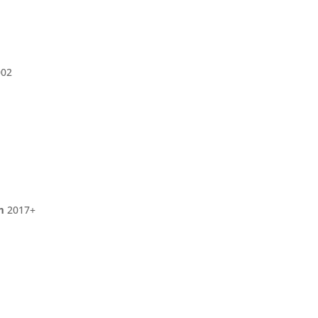
002
m
2017+