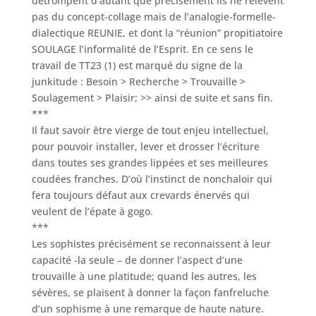
détrompent d’autant que précisément ils ne relèvent
pas du concept-collage mais de l’analogie-formelle-
dialectique REUNIE, et dont la “réunion” propitiatoire
SOULAGE l’informalité de l’Esprit. En ce sens le
travail de TT23 (1) est marqué du signe de la
junkitude : Besoin > Recherche > Trouvaille >
Soulagement > Plaisir; >> ainsi de suite et sans fin.
***
Il faut savoir être vierge de tout enjeu intellectuel,
pour pouvoir installer, lever et drosser l’écriture
dans toutes ses grandes lippées et ses meilleures
coudées franches. D’où l’instinct de nonchaloir qui
fera toujours défaut aux crevards énervés qui
veulent de l’épate à gogo.
***
Les sophistes précisément se reconnaissent à leur
capacité -la seule – de donner l’aspect d’une
trouvaille à une platitude; quand les autres, les
sévères, se plaisent à donner la façon fanfreluche
d’un sophisme à une remarque de haute nature.